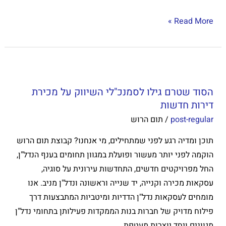
Read More »
הסוד
שטרם
הסוד שטרם גילו לסמנכ"לי השיווק על מכירת
גילו
דירות חדשות
לסמנכ"לי
post-regular
/
תום הרוש
השיווק
על
תוכן ומדיה רגע לפני שמתחילים, מי אנחנו? קבוצת תום הרוש
מכירת
הוקמה לפני יותר מעשור ופועלת במגוון תחומים בענף הנדל"ן,
דירות
החל מפרויקטים חדשים, התחדשות עירונית על סוגיה,
חדשות
עסקאות מכירה וקנייה, יד שנייה וראשונה ונדל"ן מניב. אנו
מומחים לעסקאות נדל"ן הדדיות ומיטביות המתבצעות דרך
פילוח מדויק של חברות בנות הממקדות פעילותן בתחומי נדל"ן
מגוונים ויחד יוצרות מעטפת