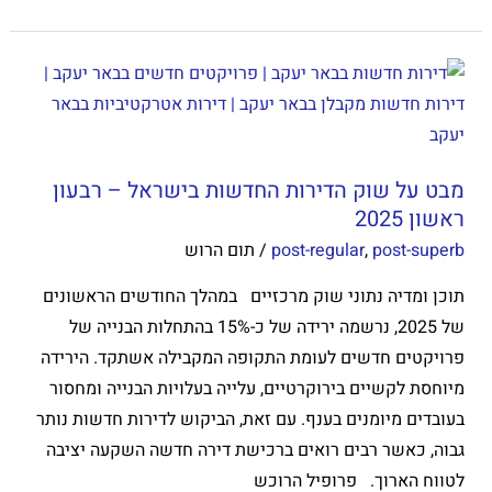
מבט
על
שוק
הדירות
מבט על שוק הדירות החדשות בישראל – רבעון
החדשות
ראשון 2025
בישראל
post-superb
,
post-regular
/
תום הרוש
–
רבעון
תוכן ומדיה נתוני שוק מרכזיים במהלך החודשים הראשונים
ראשון
של 2025, נרשמה ירידה של כ-15% בהתחלות הבנייה של
2025
פרויקטים חדשים לעומת התקופה המקבילה אשתקד. הירידה
מיוחסת לקשיים בירוקרטיים, עלייה בעלויות הבנייה ומחסור
בעובדים מיומנים בענף. עם זאת, הביקוש לדירות חדשות נותר
גבוה, כאשר רבים רואים ברכישת דירה חדשה השקעה יציבה
לטווח הארוך. פרופיל הרוכש