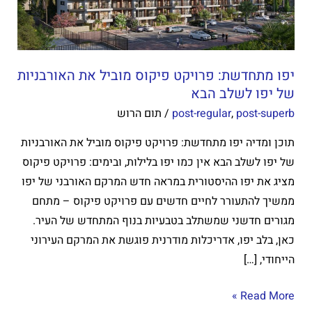
את
האורבניות
של
יפו
יפו מתחדשת: פרויקט פיקוס מוביל את האורבניות
לשלב
של יפו לשלב הבא
הבא
post-superb
,
post-regular
/
תום הרוש
תוכן ומדיה יפו מתחדשת: פרויקט פיקוס מוביל את האורבניות
של יפו לשלב הבא אין כמו יפו בלילות, ובימים: פרויקט פיקוס
מציג את יפו ההיסטורית במראה חדש המרקם האורבני של יפו
ממשיך להתעורר לחיים חדשים עם פרויקט פיקוס – מתחם
מגורים חדשני שמשתלב בטבעיות בנוף המתחדש של העיר.
כאן, בלב יפו, אדריכלות מודרנית פוגשת את המרקם העירוני
הייחודי, […]
Read More »