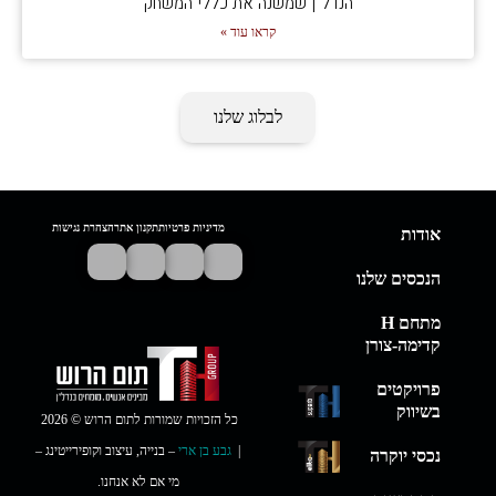
הנדל"ן שמשנה את כללי המשחק
קראו עוד »
לבלוג שלנו
מדיניות פרטיות
תקנון אתר
הצהרת נגישות
אודות
הנכסים שלנו
מתחם H
קדימה-צורן
פרויקטים
בשיווק
כל הזכויות שמורות לתום הרוש © 2026
|
גבע בן ארי
– בנייה, עיצוב וקופירייטינג –
נכסי יוקרה
מי אם לא אנחנו.