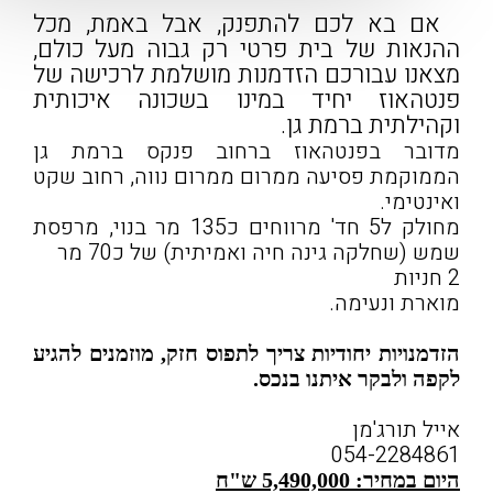
אם בא לכם להתפנק, אבל באמת, מכל
ההנאות של בית פרטי רק גבוה מעל כולם,
מצאנו עבורכם הזדמנות מושלמת לרכישה של
פנטהאוז יחיד במינו בשכונה איכותית
וקהילתית ברמת גן.
מדובר בפנטהאוז ברחוב פנקס ברמת גן
הממוקמת פסיעה ממרום ממרום נווה, רחוב שקט
ואינטימי.
מחולק ל5 חד' מרווחים כ135 מר בנוי, מרפסת
שמש (שחלקה גינה חיה ואמיתית) של כ70 מר
2 חניות
מוארת ונעימה.
הזדמנויות יחודיות צריך לתפוס חזק, מוזמנים להגיע
לקפה ולבקר איתנו בנכס.
אייל תורג'מן
054-2284861
היום במחיר: 5,490,000 ש"ח