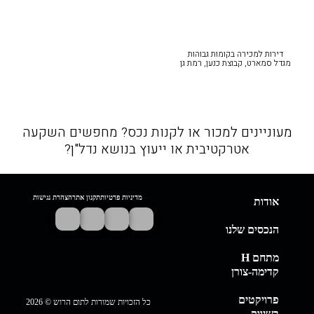
דירות למכירה בקומות גבוהות
מגדל סמארט, קבוצת כנען, רמת גן‎
מעוניינים למכור או לקנות נכס? מחפשים השקעה
אטרקטיבית או ייעוץ בנושא נדל"ן?
מדיניות פרטיות
תקנון אתר
הצהרת נגישות
אודות
הנכסים שלנו
מתחם H
קדימה-צורן
פרויקטים
כל הזכויות שמורות לתום הרוש © 2026
בשיווק