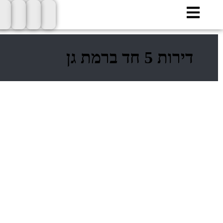
ילוג
תוכן
דירות 5 חד ברמת גן