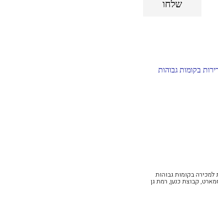
שלחו
 למכירה בקומות גבוהות
ארט, קבוצת כנען, רמת גן‎