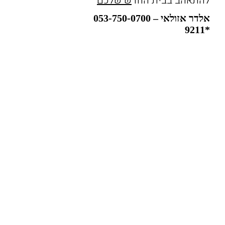
להתאהב בבית החד
ש שלכם
אלדר אזולאי – 053-750-0700
*9211