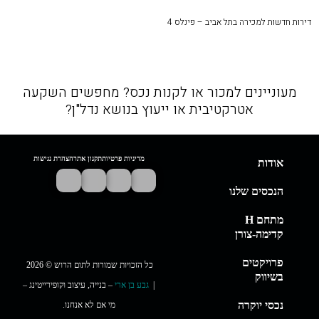
דירות חדשות למכירה בתל אביב – פינלס 4
מעוניינים למכור או לקנות נכס? מחפשים השקעה
אטרקטיבית או ייעוץ בנושא נדל"ן?
מדיניות פרטיות
תקנון אתר
הצהרת נגישות
אודות
הנכסים שלנו
מתחם H
קדימה-צורן
פרויקטים
כל הזכויות שמורות לתום הרוש © 2026
בשיווק
|
גבע בן ארי
– בנייה, עיצוב וקופירייטינג –
נכסי יוקרה
מי אם לא אנחנו.