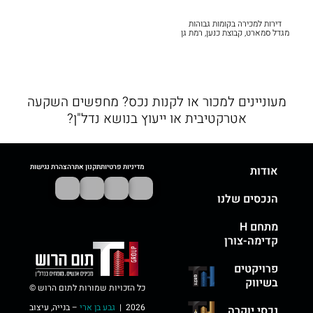
דירות למכירה בקומות גבוהות
מגדל סמארט, קבוצת כנען, רמת גן‎
מעוניינים למכור או לקנות נכס? מחפשים השקעה
אטרקטיבית או ייעוץ בנושא נדל"ן?
מדיניות פרטיות
תקנון אתר
הצהרת נגישות
אודות
הנכסים שלנו
מתחם H
קדימה-צורן
פרויקטים
בשיווק
כל הזכויות שמורות לתום הרוש ©
2026 |
גבע בן ארי
– בנייה, עיצוב
נכסי יוקרה