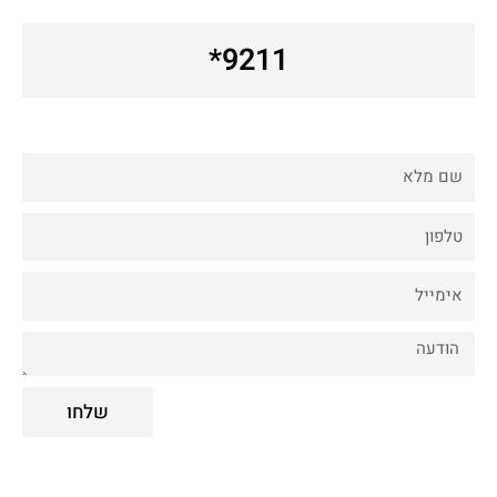
9211*
Fname
Phone
Email
Comments
שלחו