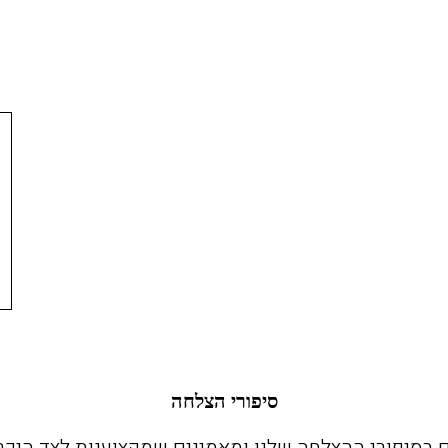
מגזין הנדל"ן - מבית
גלובס
מה יקרה למחירי
רכישת נכס -
הדירות בסמוך
חשיבותה של בדיקה
לרכבת הקלה?
כלכליסט -
תום הרוש, שיווק
וואלה NEWS -
ותיווך נדל“ן
ניתוח עסקה
סיפורי הצלחה
ם בסיפורי ההצלחה שלנו ומאמינים שמקצוענות לצד היכר