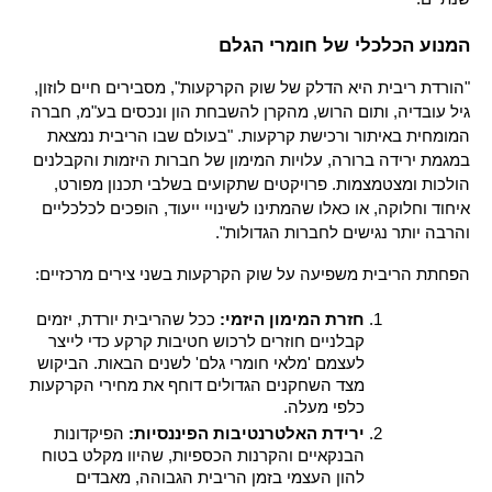
המנוע הכלכלי של חומרי הגלם
"הורדת ריבית היא הדלק של שוק הקרקעות", מסבירים חיים לוזון, 
גיל עובדיה, ותום הרוש, מהקרן להשבחת הון ונכסים בע"מ, חברה 
המומחית באיתור ורכישת קרקעות. "בעולם שבו הריבית נמצאת 
במגמת ירידה ברורה, עלויות המימון של חברות היזמות והקבלנים 
הולכות ומצטמצמות. פרויקטים שתקועים בשלבי תכנון מפורט, 
איחוד וחלוקה, או כאלו שהמתינו לשינויי ייעוד, הופכים לכלכליים 
והרבה יותר נגישים לחברות הגדולות".
הפחתת הריבית משפיעה על שוק הקרקעות בשני צירים מרכזיים:
חזרת המימון היזמי:
 ככל שהריבית יורדת, יזמים 
קבלניים חוזרים לרכוש חטיבות קרקע כדי לייצר 
לעצמם 'מלאי חומרי גלם' לשנים הבאות. הביקוש 
מצד השחקנים הגדולים דוחף את מחירי הקרקעות 
כלפי מעלה.
ירידת האלטרנטיבות הפיננסיות:
 הפיקדונות 
הבנקאיים והקרנות הכספיות, שהיוו מקלט בטוח 
להון העצמי בזמן הריבית הגבוהה, מאבדים 