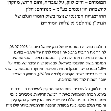
המומחים – חיים לוזון, גיל עובדיה, ותום הרוש, מהקרן
להשבחת הון ונכסים בע"מ – מנתחים: חלון
ההזדמנויות הפיננסי שנוצר בשוק חומרי הגלם של
הנדל"ן עוד לפני גל עליות המחירים
החלטת הוועדה המוניטרית של בנק ישראל ביום ב', 06.07.2026, 
להוריד את הריבית ברבע אחוז נוסף לרמה של 
3.5%
 – בפעם 
השנייה ברציפות מתחילת הקיץ – מסמנת באופן רשמי את שינוי 
המגמה בשוק הפיננסי בישראל. עם אינפלציה יציבה שעומדת על 
1.9% (במרכז יעד הבנק) ותחזית חטיבת המחקר המנבאת עוד שתי 
הורדות ריבית בשנה הקרובה (לרמה של 3%), המשק הישראלי 
עובר רשמית למדיניות מרחיבה.
חיים לוזון, גיל עובדיה, ותום הרוש, מהקרן להשבחת הון ונכסים 
בע"מ, חברה המומחית באיתור ורכישת קרקעות, מסבירים כי מי 
שמביט על הנתונים הללו בעיניים יזמיות, מבין ששוק המקרקעין 
וחומרי הגלם נמצא כעת בנקודת המפנה הדרמטית ביותר שלו מזה 
שנתיים.