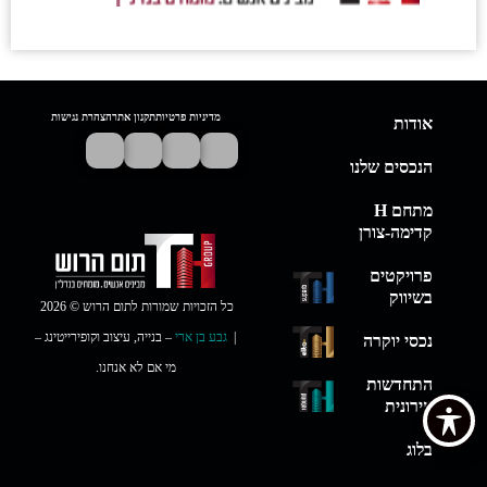
מדיניות פרטיות
תקנון אתר
הצהרת נגישות
אודות
הנכסים שלנו
מתחם H
קדימה-צורן
פרויקטים
בשיווק
כל הזכויות שמורות לתום הרוש © 2026
|
גבע בן ארי
– בנייה, עיצוב וקופירייטינג –
נכסי יוקרה
מי אם לא אנחנו.
התחדשות
עירונית
בלוג