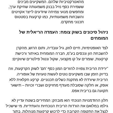
מהאטרקטיביות שלהם. המשקיעים מבינים 
ששמירת כסף נזיל בבנק משמעותה שחיקת ערך, 
ומחפשים מנועי צמיחה שיודעים לייצר אקזיטים 
והשבחות משמעותיות, כמו קרקעות בסטטוס 
תכנוני מתקדם.
ניהול סיכונים בשוק צומח: העמדה הריאלית של 
המומחים
לצד האופטימיות, חיים לוזון, גיל עובדיה, ותום הרוש, מהקרן 
להשבחת הון ונכסים בע"מ, חברה המומחית באיתור ורכישת 
קרקעות, שומרים על קו מקצועי, שקול ונטול פילטרים שיווקיים:
"ירידת הריבית צפויה להזרים המון כסף 'חם' לשוק הקרקעות, וזה 
בדיוק הזמן שבו משקיעים נוטים לעשות טעויות של אופוריה. 
הריבית שיורדת לא מתקנת כשלים תכנוניים. קרקע חקלאית ללא 
אופק, או חלקה שסובלת מעודף מחזיקים ושברי זכויות – תישאר 
תקועה גם בריבית אפס.
חלון ההזדמנויות הנוכחי הוא מובהק: המחירים בשטח עדיין לא 
גילמו במלואם את הורדות הריבית הנוכחיות והעתידיות. מי שישכיל 
לנצל את התקופה הקרובה כדי לרכוש קרקעות מנוהלות, בתוך 