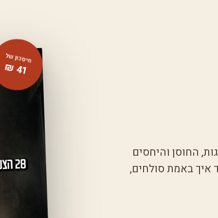
חיסכון של
1
4
₪
ת, החוסן והיחסים
 איך באמת סולחים,