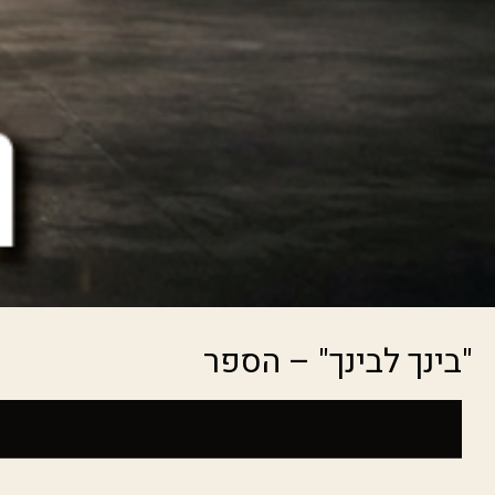
"בינך לבינך" – הספר